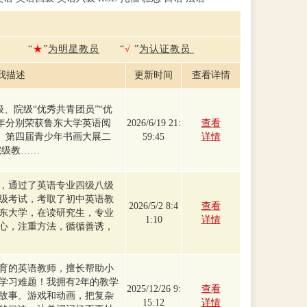
“
★
”
为明星教员
“
√
”
为认证教员
我描述
更新时间
查看详情
校级、院级“优秀共青团员”“优
23年分别荣获鲁东大学英语阅
2026/6/19 21:
查看
奖、第四届青少年书画大展二
59:45
详情
获院级教……
，通过了英语专业四级八级
级考试，考取了初中英语教
2026/5/2 8:4
查看
东大学，在读研究生，专业
1:10
详情
心，注重方法，循循善诱，
育的英语教师，擅长帮助小
学习难题！我拥有2年的教学
2025/12/26 9:
查看
故事、游戏和动画，把复杂
15:12
详情