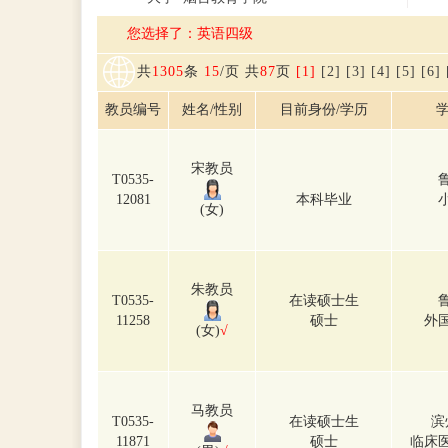
您选择了：英语四级
共
1305
条
15
/页 共
87
页
[1]
[2]
[3]
[4]
[5]
[6]
教员编号
姓名/性别
目前身份/学历
学
宋教员
T0535-
12081
本科毕业
(女)
朱教员
T0535-
在读硕士生
11258
硕士
外
(女)
√
马教员
T0535-
在读硕士生
滨
11871
硕士
临床