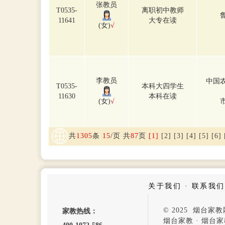
张教员
T0535-
离职初中教师
11641
大专在读
(女)
√
李教员
中国
T0535-
本科大四学生
11630
本科在读
(女)
√
共
1305
条
15
/页 共
87
页
[1]
[2]
[3]
[4]
[5]
[6]
关于我们
·
联系我们
© 2025 烟台
家教热线：
烟台家教
·
烟台家