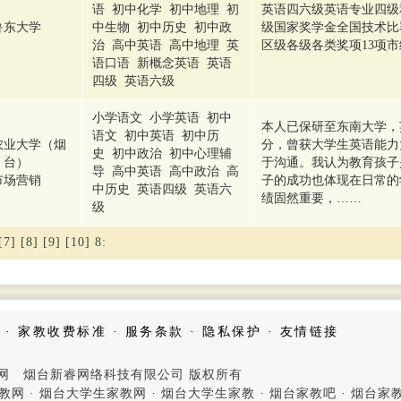
语 初中化学 初中地理 初
英语四六级英语专业四级
鲁东大学
中生物 初中历史 初中政
级国家奖学金全国技术比
治 高中英语 高中地理 英
区级各级各类奖项13项
语口语 新概念英语 英语
四级 英语六级
小学语文 小学英语 初中
本人已保研至东南大学，英
语文 初中英语 初中历
农业大学（烟
分，曾获大学生英语能力
史 初中政治 初中心理辅
台）
于沟通。我认为教育孩子
导 高中英语 高中政治 高
市场营销
子的成功也体现在日常的
中历史 英语四级 英语六
绩固然重要，……
级
[7]
[8]
[9]
[10]
8
:
·
家教收费标准
·
服务条款
·
隐私保护
·
友情链接
家教网 烟台新睿网络科技有限公司 版权所有
教网
·
烟台大学生家教网
·
烟台大学生家教
·
烟台家教吧
·
烟台家