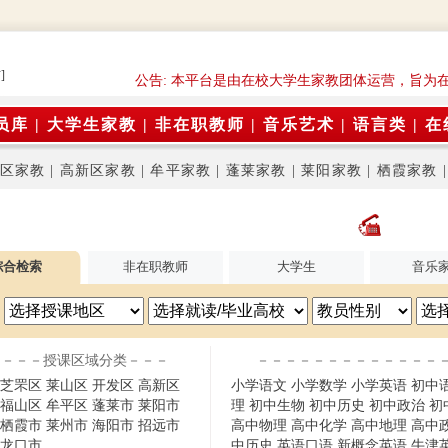
]
公告: 本平台是由在校大学生家教团体运营，旨为
员库
|
大学生家教
|
非在职教师
|
音乐艺术
|
语言类
|
在
区家教
|
高新区家教
|
牟平家教
|
蓬莱家教
|
莱阳家教
|
栖霞家教
综合检索
非在职教师
大学生
音乐
－－－授课区域分类－－－
－－－－－－－－－－－－－
芝罘区
莱山区
开发区
高新区
小学语文
小学数学
小学英语
初中
福山区
牟平区
蓬莱市
莱阳市
理
初中生物
初中历史
初中政治
初
栖霞市
莱州市
海阳市
招远市
高中物理
高中化学
高中地理
高中
龙口市
中历史
英语口语
新概念英语
牛津