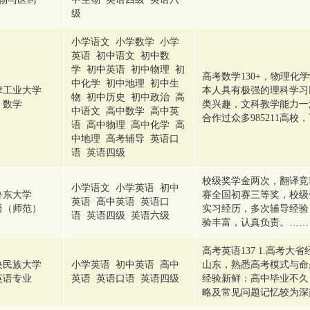
级
小学语文 小学数学 小学
英语 初中语文 初中数
学 初中英语 初中物理 初
高考数学130+，物理化学9
中化学 初中地理 初中生
津工业大学
本人具有极强的理科学习
物 初中历史 初中政治 高
数学
类兴趣，文科教学能力一
中语文 高中数学 高中英
合作过众多985211高
语 高中物理 高中化学 高
中地理 高考辅导 英语口
语 英语四级
校级奖学金两次，翻译竞
小学语文 小学英语 初中
鲁东大学
赛全国初赛三等奖，校级
英语 高中英语 英语口
语（师范）
实习经历，多次辅导经验，
语 英语四级 英语六级
验丰富，认真负责。……
高考英语137 1.高考
央民族大学
小学英语 初中英语 高中
山东，熟悉高考模式与命题
英语专业
英语 英语口语 英语四级
经验新鲜：高中毕业不久
略及常见问题记忆较为深