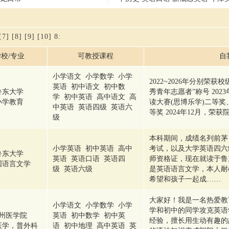
[7]
[8]
[9]
[10]
8
:
校/专业
可教授课程
自
小学语文 小学数学 小学
2022~2026年分别荣获
英语 初中语文 初中数
鲁东大学
秀青年志愿者”称号 20
学 初中英语 高中语文 高
小学教育
读大赛(思博乐学)二等
中英语 英语四级 英语六
等奖 2024年12月，荣
级
本科期间，成绩名列前茅
小学英语 初中英语 高中
考试，以及大学英语四六
鲁东大学
英语 英语口语 英语四
师资格证，现在就读于鲁
国语言文学
级 英语六级
是英语语言文学，本人耐
希望和孩子一起成……
大家好！我是一名热爱教
小学语文 小学数学 小学
学和初中的同学攻克英语
州医学院
英语 初中数学 初中英
经验，擅长用生动有趣的
医学，普外科
语 初中地理 高中英语 英