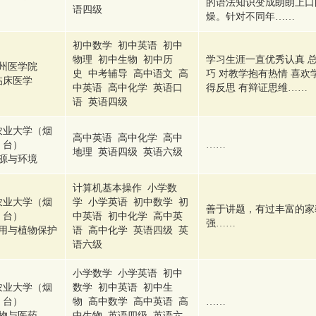
的语法知识变成朗朗上口
语四级
燥。针对不同年……
初中数学 初中英语 初中
物理 初中生物 初中历
学习生涯一直优秀认真 
州医学院
史 中考辅导 高中语文 高
巧 对教学抱有热情 喜欢
临床医学
中英语 高中化学 英语口
得反思 有辩证思维……
语 英语四级
农业大学（烟
高中英语 高中化学 高中
台）
……
地理 英语四级 英语六级
源与环境
计算机基本操作 小学数
农业大学（烟
学 小学英语 初中数学 初
善于讲题，有过丰富的家
台）
中英语 初中化学 高中英
强……
用与植物保护
语 高中化学 英语四级 英
语六级
小学数学 小学英语 初中
农业大学（烟
数学 初中英语 初中生
台）
物 高中数学 高中英语 高
……
物与医药
中生物 英语四级 英语六