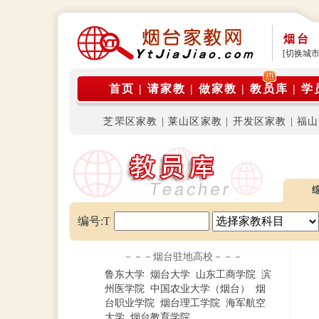
烟台
[切换城市
首页
|
请家教
|
做家教
|
教员库
|
学
芝罘区家教
|
莱山区家教
|
开发区家教
|
福山
编号:T
－－－烟台驻地高校－－－
鲁东大学
烟台大学
山东工商学院
滨
州医学院
中国农业大学（烟台）
烟
台职业学院
烟台理工学院
海军航空
大学
烟台教育学院