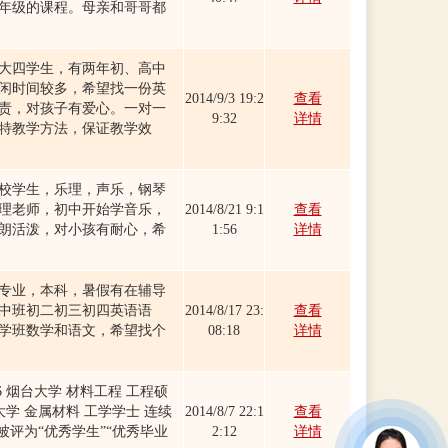
年级的课程。母亲和哥哥都
大四学生，有两年初、高中
闲时间较多，希望找一份英
2014/9/3 19:2
查看
责，对孩子有爱心。一对一
9:32
详情
特教学方法，保证教学效
校学生，乐理，声乐，钢琴
理老师，初中开始学音乐，
2014/8/21 9:1
查看
朗活泼，对小孩有耐心，希
1:56
详情
专业，本科，暑假有在辅导
中班初二初三初四英语语
2014/8/17 23:
查看
学班数学和语文，希望找个
08:18
详情
4.06 烟台大学 材料工程 工程硕
6 烟台大学 金属材料 工学学士 连续
2014/8/7 22:1
查看
被评为“优秀学生”“优秀毕业
2:12
详情