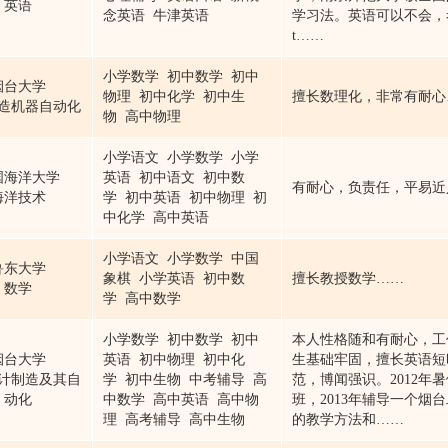
英语
念英语 牛津英语
学习法。英语可以不会，考
t……
小学数学 初中数学 初中
烟台大学
物理 初中化学 初中生
擅长数理化，非常有耐心
造机器自动化
物 高中物理
小学语文 小学数学 小学
国海洋大学
英语 初中语文 初中数
有耐心，负责任，平易近
海洋技术
学 初中英语 初中物理 初
中化学 高中英语
小学语文 小学数学 中国
鲁东大学
象棋 小学英语 初中数
擅长教授数学……
数学
学 高中数学
小学数学 初中数学 初中
本人性格随和有耐心，工
烟台大学
英语 初中物理 初中化
生基础牢固，擅长英语短
计制造及其自
学 初中生物 中考辅导 高
范，博闻强识。2012年
动化
中数学 高中英语 高中物
班，2013年辅导一个烟
理 高考辅导 高中生物
的教学方法和……