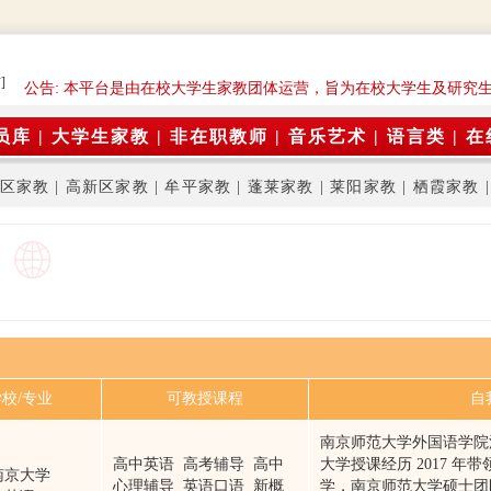
]
公告: 本平台是由在校大学生家教团体运营，旨为在校大学生及研究
员库
|
大学生家教
|
非在职教师
|
音乐艺术
|
语言类
|
在
区家教
|
高新区家教
|
牟平家教
|
蓬莱家教
|
莱阳家教
|
栖霞家教
校/专业
可教授课程
自
南京师范大学外国语学院
高中英语 高考辅导 高中
大学授课经历 2017 
南京大学
心理辅导 英语口语 新概
学，南京师范大学硕士团