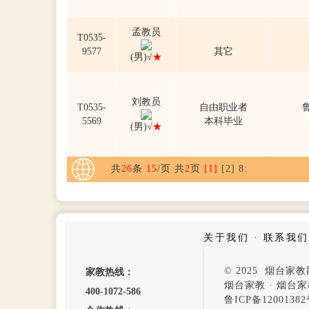
孟教员
T0535-
9577
其它
(男)
√★
刘教员
T0535-
自由职业者
5569
本科毕业
(男)
√★
共
26
条
15
/页 共
2
页
[1]
[2]
8
:
关于我们
·
联系我们
© 2025 烟台
家教热线：
烟台家教
·
烟台家
400-1072-586
鲁ICP备12001382