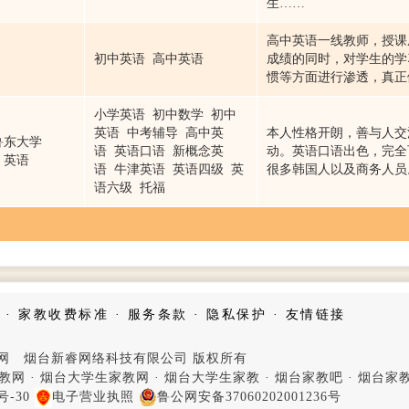
生……
高中英语一线教师，授课
初中英语 高中英语
成绩的同时，对学生的学
惯等方面进行渗透，真正
小学英语 初中数学 初中
英语 中考辅导 高中英
本人性格开朗，善与人交
鲁东大学
语 英语口语 新概念英
动。英语口语出色，完全
英语
语 牛津英语 英语四级 英
很多韩国人以及商务人员
语六级 托福
·
家教收费标准
·
服务条款
·
隐私保护
·
友情链接
家教网 烟台新睿网络科技有限公司 版权所有
教网
·
烟台大学生家教网
·
烟台大学生家教
·
烟台家教吧
·
烟台家
号-30
电子营业执照
鲁公网安备37060202001236号