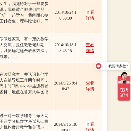
女生，我觉得对于一些要参
说，我很适合做他们的朋
2014/10/24 1
查看
他们一起学习，我的耐心挺
0:50:39
详情
工科女生，理科比较好。同
假做过家教，有一定的教学
人交流，担任教教老师期
2014/10/18 1
查看
，以便确定适合教学方法，
8:46:15
详情
成果。……
我要请家教?
在读研究生，并认识其他学
人在辅导班工作两年时间，
2014/9/26 9:4
查看
周末时间对中小学生进行辅
8:42
详情
各科，地点在鲁东大学图书
过一对一数学辅导。每天两
子开学分班数学考试从63提
2014/9/16 19:
查看
培训机构做过数学和英语老
40:47
详情