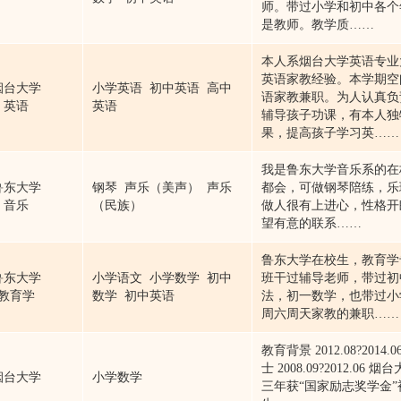
师。带过小学和初中各个
是教师。教学质……
本人系烟台大学英语专业
英语家教经验。本学期空
烟台大学
小学英语 初中英语 高中
语家教兼职。为人认真负
英语
英语
辅导孩子功课，有本人独
果，提高孩子学习英……
我是鲁东大学音乐系的在
鲁东大学
钢琴 声乐（美声） 声乐
都会，可做钢琴陪练，乐
音乐
（民族）
做人很有上进心，性格开
望有意的联系……
鲁东大学在校生，教育学
鲁东大学
小学语文 小学数学 初中
班干过辅导老师，带过初
教育学
数学 初中英语
法，初一数学，也带过小
周六周天家教的兼职……
教育背景 2012.08?201
士 2008.09?2012.0
烟台大学
小学数学
三年获“国家励志奖学金”