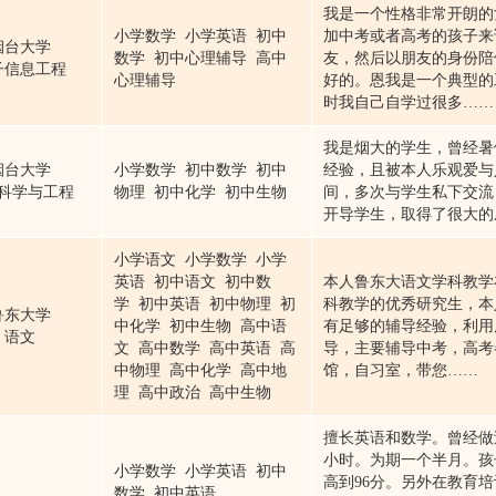
我是一个性格非常开朗的
小学数学 小学英语 初中
加中考或者高考的孩子来
烟台大学
数学 初中心理辅导 高中
友，然后以朋友的身份陪
子信息工程
心理辅导
好的。恩我是一个典型的
时我自己自学过很多……
我是烟大的学生，曾经暑
烟台大学
小学数学 初中数学 初中
经验，且被本人乐观爱与
科学与工程
物理 初中化学 初中生物
间，多次与学生私下交流
开导学生，取得了很大的
小学语文 小学数学 小学
英语 初中语文 初中数
本人鲁东大语文学科教学
学 初中英语 初中物理 初
科教学的优秀研究生，本
鲁东大学
中化学 初中生物 高中语
有足够的辅导经验，利用
语文
文 高中数学 高中英语 高
导，主要辅导中考，高考
中物理 高中化学 高中地
馆，自习室，带您……
理 高中政治 高中生物
擅长英语和数学。曾经做
小时。为期一个半月。孩
小学数学 小学英语 初中
高到96分。另外在教育
数学 初中英语