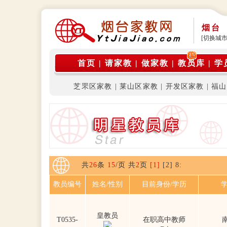
烟台
[切换城市
首页
|
请家教
|
做家教
|
教员库
|
学
芝罘区家教
|
莱山区家教
|
开发区家教
|
福山
共
26
条
15
/页 共
2
页
[1]
[2]
8
:
教员编号
姓名/性别
目前身份/学历
学
皇教员
T0535-
在职高中教师