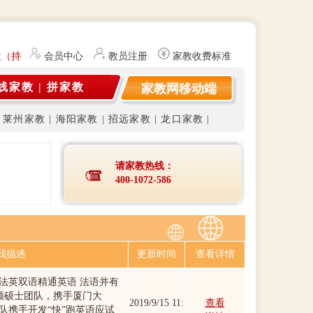
生（持有教师资格证）提供勤工俭学、社会实践兼职信息的服务平台。平台
会员中心
教员注册
家教收费标准
线家教
|
拼家教
家教网移动端
|
莱州家教
|
海阳家教
|
招远家教
|
龙口家教
|
请家教热线：
400-1072-586
我描述
更新时间
查看详情
法英双语精通英语 法语并有
年带领硕士团队，携手厦门大
2019/9/15 11:
查看
队携手开发“快”跑英语应试