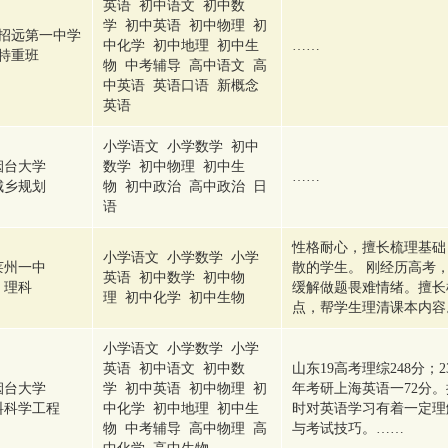
英语 初中语文 初中数
学 初中英语 初中物理 初
招远第一中学
中化学 初中地理 初中生
……
特重班
物 中考辅导 高中语文 高
中英语 英语口语 新概念
英语
小学语文 小学数学 初中
烟台大学
数学 初中物理 初中生
……
城乡规划
物 初中政治 高中政治 日
语
性格耐心，擅长梳理基础
小学语文 小学数学 小学
莱州一中
散的学生。 刚经历高考
英语 初中数学 初中物
理科
缓解做题畏难情绪。擅长
理 初中化学 初中生物
点，帮学生理清课本内容
小学语文 小学数学 小学
英语 初中语文 初中数
山东19高考理综248分；
烟台大学
学 初中英语 初中物理 初
年考研上海英语一72分
料科学工程
中化学 初中地理 初中生
时对英语学习有着一定理
物 中考辅导 高中物理 高
与考试技巧。……