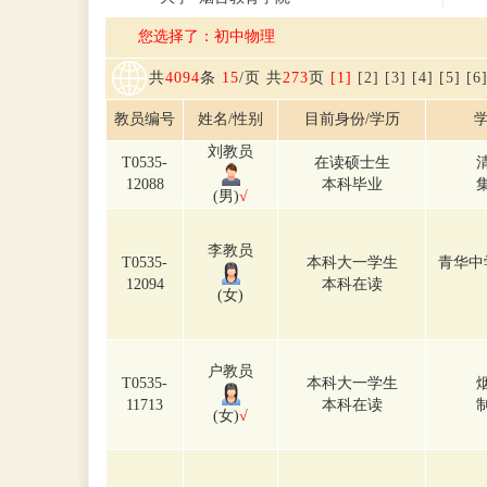
您选择了：初中物理
共
4094
条
15
/页 共
273
页
[1]
[2]
[3]
[4]
[5]
[6
教员编号
姓名/性别
目前身份/学历
学
刘教员
T0535-
在读硕士生
12088
本科毕业
(男)
√
李教员
T0535-
本科大一学生
青华中
12094
本科在读
(女)
户教员
T0535-
本科大一学生
11713
本科在读
(女)
√