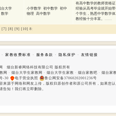
有高中数学的教师资格证
烟台大学
小学数学 初中数学 初中
经验从高考毕业就开始带
数学
物理 高中数学
个学生，熟悉中学数学体
教经验十分丰富。……
]
[7]
[8]
[9]
[10]
8
:
·
家教收费标准
·
服务条款
·
隐私保护
·
友情链接
家教网 烟台新睿网络科技有限公司 版权所有
教网
·
烟台大学生家教网
·
烟台大学生家教
·
烟台家教吧
·
烟台家
号-30
电子营业执照
鲁公网安备37060202001236号
容来源于网络和网友上传，版权归原创作者和原公司所有，如果您认
请告知！我们将立即删除。