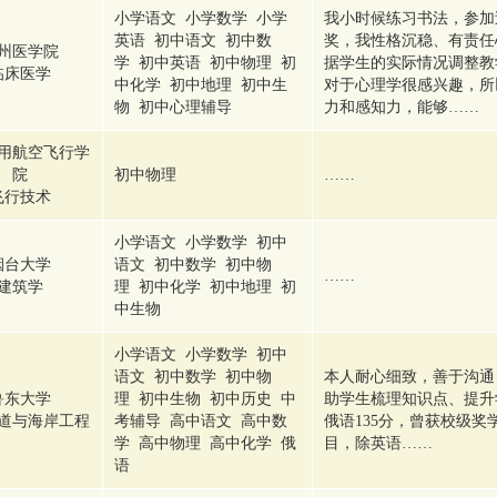
小学语文 小学数学 小学
我小时候练习书法，参加
英语 初中语文 初中数
奖，我性格沉稳、有责任
州医学院
学 初中英语 初中物理 初
据学生的实际情况调整教
临床医学
中化学 初中地理 初中生
对于心理学很感兴趣，所
物 初中心理辅导
力和感知力，能够……
用航空飞行学
院
初中物理
……
飞行技术
小学语文 小学数学 初中
烟台大学
语文 初中数学 初中物
……
建筑学
理 初中化学 初中地理 初
中生物
小学语文 小学数学 初中
语文 初中数学 初中物
本人耐心细致，善于沟通
鲁东大学
理 初中生物 初中历史 中
助学生梳理知识点、提升
道与海岸工程
考辅导 高中语文 高中数
俄语135分，曾获校级
学 高中物理 高中化学 俄
目，除英语……
语