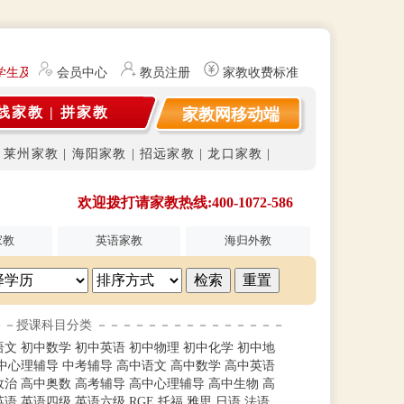
学生及研究生（持有教师资格证）提供勤工俭学、社会实践兼职信息的服务
会员中心
教员注册
家教收费标准
线家教
|
拼家教
家教网移动端
|
莱州家教
|
海阳家教
|
招远家教
|
龙口家教
|
欢迎拨打请家教热线:400-1072-586
家教
英语家教
海归外教
－－授课科目分类 －－－－－－－－－－－－－－－
语文
初中数学
初中英语
初中物理
初中化学
初中地
中心理辅导
中考辅导
高中语文
高中数学
高中英语
政治
高中奥数
高考辅导
高中心理辅导
高中生物
高
英语
英语四级
英语六级
RGE
托福
雅思
日语
法语