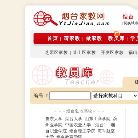
烟台
[切换城市
首页
|
请家教
|
做家教
|
教员库
|
学
芝罘区家教
|
莱山区家教
|
开发区家教
|
福山
编号:T
－－－烟台驻地高校－－－
鲁东大学
烟台大学
山东工商学院
滨
州医学院
中国农业大学（烟台）
烟
台职业学院
烟台理工学院
海军航空
大学
烟台教育学院