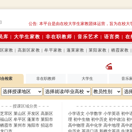
]
公告: 本平台是由在校大学生家教团体运营，旨为在校大
员库
|
大学生家教
|
非在职教师
|
音乐艺术
|
语言类
|
在
区家教
|
高新区家教
|
牟平家教
|
蓬莱家教
|
莱阳家教
|
栖霞家教
综合检索
非在职教师
大学生
音乐
－－－授课区域分类－－－
－－－－－－－－－－－－－
芝罘区
莱山区
开发区
高新区
小学语文
小学数学
小学英语
初中
福山区
牟平区
蓬莱市
莱阳市
理
初中生物
初中历史
初中政治
初
栖霞市
莱州市
海阳市
招远市
高中物理
高中化学
高中地理
高中
龙口市
中历史
英语口语
新概念英语
牛津