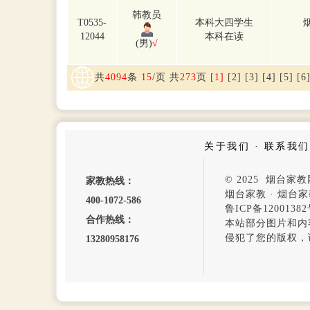
韩教员
T0535-
本科大四学生
12044
本科在读
(男)
√
共
4094
条
15
/页 共
273
页
[1]
[2]
[3]
[4]
[5]
[6
关于我们
·
联系我们
© 2025 烟台
家教热线：
烟台家教
·
烟台家
400-1072-586
鲁ICP备12001382
合作热线：
本站部分图片和内
侵犯了您的版权，
13280958176