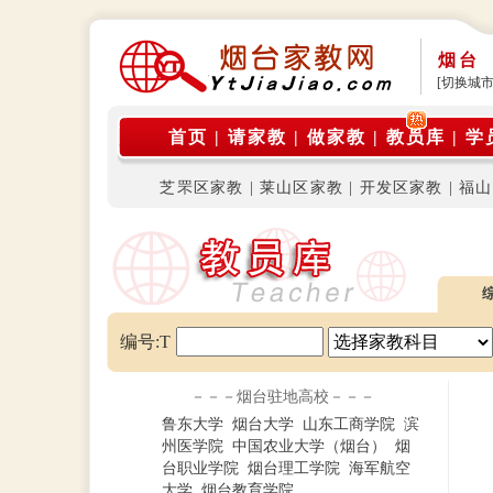
烟台
[切换城市
首页
|
请家教
|
做家教
|
教员库
|
学
芝罘区家教
|
莱山区家教
|
开发区家教
|
福山
编号:T
－－－烟台驻地高校－－－
鲁东大学
烟台大学
山东工商学院
滨
州医学院
中国农业大学（烟台）
烟
台职业学院
烟台理工学院
海军航空
大学
烟台教育学院