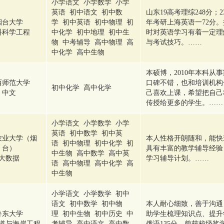
小学语文 小学数学 小学
英语 初中语文 初中数
山东19高考理综248分；
烟台大学
学 初中英语 初中物理 初
年考研上海英语一72分
料科学工程
中化学 初中地理 初中生
时对英语学习有着一定理
物 中考辅导 高中物理 高
与考试技巧。……
中化学 高中生物
本硕博，2010年本科从
西师范大学
口碑不错，也和培训机构
初中化学 高中化学
中文
己喜欢上课，希望把自己
传授给更多的学生。……
小学语文 小学数学 小学
英语 初中数学 初中英
农业大学（烟
本人性格开朗随和，能快
语 初中物理 初中化学 初
台）
具有丰富的教学辅导经验
中生物 高中数学 高中英
大数据
学习辅导计划。……
语 高中物理 高中化学 高
中生物
小学语文 小学数学 初中
语文 初中数学 初中物
本人耐心细致，善于沟通
鲁东大学
理 初中生物 初中历史 中
助学生梳理知识点、提升
道与海岸工程
考辅导 高中语文 高中数
俄语135分，曾获校级