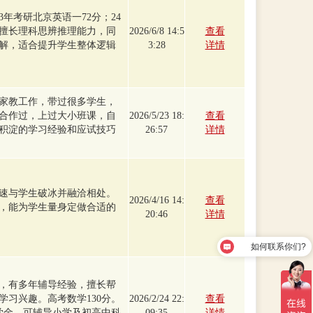
23年考研北京英语一72分；24
。擅长理科思辨推理能力，同
2026/6/8 14:5
查看
解，适合提升学生整体逻辑
3:28
详情
事家教工作，带过很多学生，
合作过，上过大小班课，自
2026/5/23 18:
查看
积淀的学习经验和应试技巧
26:57
详情
速与学生破冰并融洽相处。
2026/4/16 14:
查看
，能为学生量身定做合适的
20:46
详情
如何联系你们?
，有多年辅导经验，擅长帮
学习兴趣。高考数学130分。
2026/2/24 22:
查看
奖学金。可辅导小学及初高中科
09:35
详情