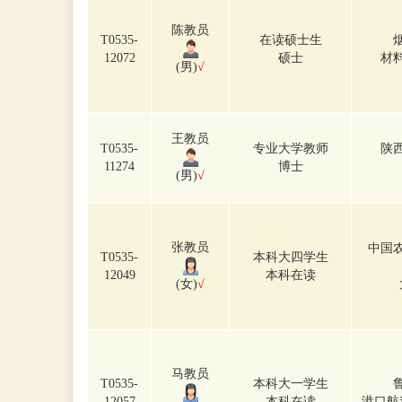
陈教员
T0535-
在读硕士生
12072
硕士
材
(男)
√
王教员
T0535-
专业大学教师
陕
11274
博士
(男)
√
张教员
中国
T0535-
本科大四学生
12049
本科在读
(女)
√
马教员
T0535-
本科大一学生
12057
本科在读
港口航