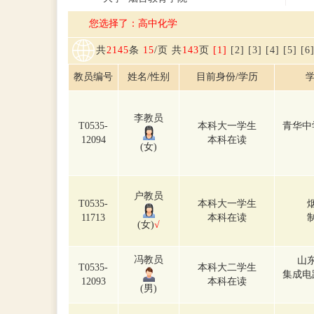
您选择了：高中化学
共
2145
条
15
/页 共
143
页
[1]
[2]
[3]
[4]
[5]
[6
教员编号
姓名/性别
目前身份/学历
学
李教员
T0535-
本科大一学生
青华中
12094
本科在读
(女)
户教员
T0535-
本科大一学生
11713
本科在读
(女)
√
冯教员
山
T0535-
本科大二学生
集成电
12093
本科在读
(男)