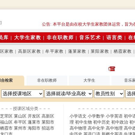
]
公告: 本平台是由在校大学生家教团体运营，旨为
员库
|
大学生家教
|
非在职教师
|
音乐艺术
|
语言类
|
在
区家教
|
高新区家教
|
牟平家教
|
蓬莱家教
|
莱阳家教
|
栖霞家教
综合检索
非在职教师
大学生
音乐
－－－授课区域分类－－－
－－－－－－－－－－－－－
芝罘区
莱山区
开发区
高新区
小学语文
小学数学
小学英语
初中
福山区
牟平区
蓬莱市
莱阳市
理
初中生物
初中历史
初中政治
初
栖霞市
莱州市
海阳市
招远市
高中物理
高中化学
高中地理
高中
龙口市
中历史
英语口语
新概念英语
牛津