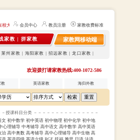
在校大学生及研究生（持有教师资格证）提供勤工俭学、社会实践兼职信息
会员中心
教员注册
家教收费标准
线家教
|
拼家教
家教网移动端
|
莱州家教
|
海阳家教
|
招远家教
|
龙口家教
|
欢迎拨打请家教热线:400-1072-586
家教
英语家教
海归外教
－－授课科目分类 －－－－－－－－－－－－－－－
语文
初中数学
初中英语
初中物理
初中化学
初中地
中心理辅导
中考辅导
高中语文
高中数学
高中英语
政治
高中奥数
高考辅导
高中心理辅导
高中生物
高
英语
英语四级
英语六级
RGE
托福
雅思
日语
法语