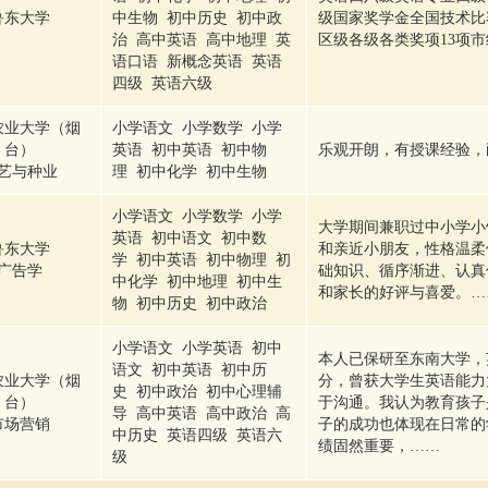
鲁东大学
中生物 初中历史 初中政
级国家奖学金全国技术比
治 高中英语 高中地理 英
区级各级各类奖项13项
语口语 新概念英语 英语
四级 英语六级
农业大学（烟
小学语文 小学数学 小学
台）
英语 初中英语 初中物
乐观开朗，有授课经验，
艺与种业
理 初中化学 初中生物
小学语文 小学数学 小学
大学期间兼职过中小学小
英语 初中语文 初中数
鲁东大学
和亲近小朋友，性格温柔
学 初中英语 初中物理 初
广告学
础知识、循序渐进、认真
中化学 初中地理 初中生
和家长的好评与喜爱。…
物 初中历史 初中政治
小学语文 小学英语 初中
本人已保研至东南大学，英
语文 初中英语 初中历
农业大学（烟
分，曾获大学生英语能力
史 初中政治 初中心理辅
台）
于沟通。我认为教育孩子
导 高中英语 高中政治 高
市场营销
子的成功也体现在日常的
中历史 英语四级 英语六
绩固然重要，……
级