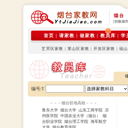
烟台
[切换城市
首页
|
请家教
|
做家教
|
教员库
|
学
芝罘区家教
|
莱山区家教
|
开发区家教
|
福山
编号:T
－－－烟台驻地高校－－－
鲁东大学
烟台大学
山东工商学院
滨
州医学院
中国农业大学（烟台）
烟
台职业学院
烟台理工学院
海军航空
大学
烟台教育学院