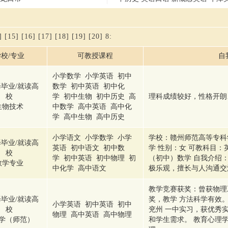
]
[15]
[16]
[17]
[18]
[19]
[20]
8
:
校/专业
可教授课程
自
小学数学 小学英语 初中
毕业/就读高
数学 初中英语 初中化
校
学 初中生物 初中历史 高
理科成绩较好，性格开朗
生物技术
中数学 高中英语 高中化
学 高中生物 高中历史
小学语文 小学数学 小学
学校：赣州师范高等专科
毕业/就读高
英语 初中语文 初中数
学 性别：女 可教科目
校
学 初中英语 初中物理 初
（初中）数学 自我介绍
数学专业
中化学 高中语文
极乐观，擅长与人沟通交
教学竞赛获奖：曾获物理
毕业/就读高
奖，教学 方法科学有效
小学英语 初中英语 初中
校
兖州 一中实习，获优秀
物理 高中英语 高中物理
学（师范）
和学生需求。 教育心理