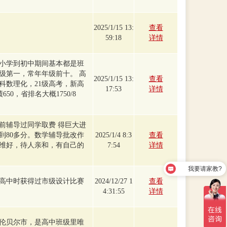
2025/1/15 13:
查看
59:18
详情
小学到初中期间基本都是班
级第一，常年年级前十。 高
2025/1/15 13:
查看
科数理化，21级高考，新高
17:53
详情
50，省排名大概1750/8
前辅导过同学取费 得巨大进
到80多分。数学辅导批改作
2025/1/4 8:3
查看
维好，待人亲和，有自己的
7:54
详情
我要请家教?
高中时获得过市级设计比赛
2024/12/27 1
查看
4:31:55
详情
伦贝尔市，是高中班级里唯