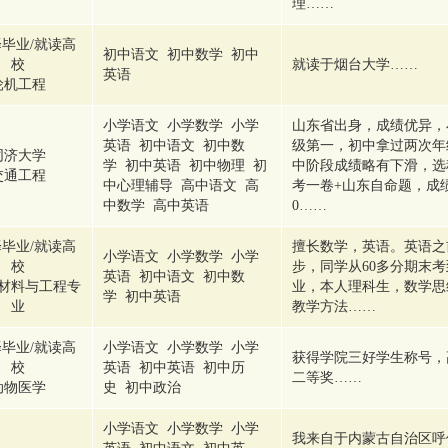
理……
毕业/就读高
初中语文 初中数学 初中
校
就读于烟台大学……
英语
轮机工程
小学语文 小学数学 小学
山东省出身，成绩优异，
英语 初中语文 初中数
级第一，初中拿过两次年
同济大学
学 初中英语 初中物理 初
中阶段成绩略有下滑，选
交通工程
中心理辅导 高中语文 高
考一卷+山东自命题，成绩6
中数学 高中英语
0……
毕业/就读高
擅长数学，英语。英语之
小学语文 小学数学 小学
校
步，同学从60多分期末考
英语 初中语文 初中数
材料与工程专
业，本人理科生，数学思
学 初中英语
业
教学方法……
毕业/就读高
小学语文 小学数学 小学
获得学院三好学生称号，
校
英语 初中英语 初中历
二等奖……
动物医学
史 初中政治
小学语文 小学数学 小学
我来自于内蒙古自治区呼