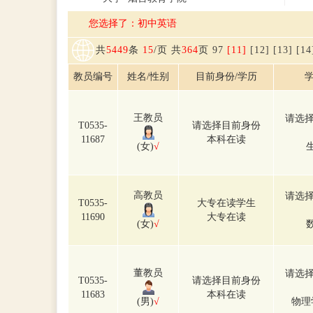
您选择了：初中英语
共
5449
条
15
/页 共
364
页
9
7
[11]
[12]
[13]
[14
教员编号
姓名/性别
目前身份/学历
学
王教员
请选择
T0535-
请选择目前身份
11687
本科在读
(女)
√
高教员
请选择
T0535-
大专在读学生
11690
大专在读
(女)
√
董教员
请选择
T0535-
请选择目前身份
11683
本科在读
(男)
√
物理