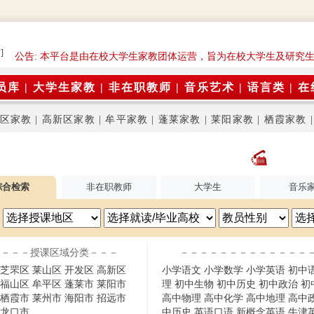
]
公告: 本平台是由在校大学生家教团体运营，旨为在校大学生及研究
员库
|
大学生家教
|
非在职教师
|
音乐艺术
|
语言类
|
在
区家教
|
高新区家教
|
牟平家教
|
蓬莱家教
|
莱阳家教
|
栖霞家教
综合检索
非在职教师
大学生
音乐
－－－授课区域分类－－－
－－－－－－－－－－－－－
芝罘区
莱山区
开发区
高新区
小学语文
小学数学
小学英语
初中
福山区
牟平区
蓬莱市
莱阳市
理
初中生物
初中历史
初中政治
初
栖霞市
莱州市
海阳市
招远市
高中物理
高中化学
高中地理
高中
龙口市
中历史
英语口语
新概念英语
牛津