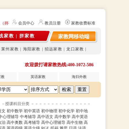
生（持有教师资格证）提供勤工俭学、社会实践兼职信息的服务平台。平台
会员中心
教员注册
家教收费标准
线家教
|
拼家教
家教网移动端
|
莱州家教
|
海阳家教
|
招远家教
|
龙口家教
|
欢迎拨打请家教热线:400-1072-586
家教
英语家教
海归外教
－－授课科目分类 －－－－－－－－－－－－－－－
语文
初中数学
初中英语
初中物理
初中化学
初中地
中心理辅导
中考辅导
高中语文
高中数学
高中英语
政治
高中奥数
高考辅导
高中心理辅导
高中生物
高
英语
英语四级
英语六级
RGE
托福
雅思
日语
法语