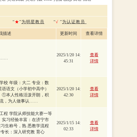
“
★
”
为明星教员
“
√
”
为认证教员
我描述
更新时间
查看详情
2025/1/20 14:
查看
……
45:31
详情
学校 年级：大二 专业：数
：英语语文（小学初中高中）
2025/1/20 14:
查看
： ①本人性格活泼开朗，积
42:30
详情
流，为人做事认……
工程 学院从师技能大赛一等
。 实习经验丰富：在济宁市
2025/1/15 14:
查看
实习生称号，熟 悉教学流程
02:33
详情
学专长：深入研究教 育心