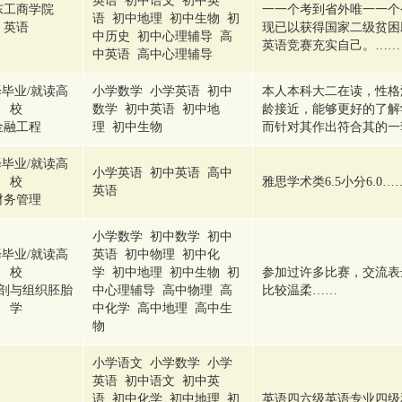
英语 初中语文 初中英
东工商学院
一一个考到省外唯一一个
语 初中地理 初中生物 初
英语
现已以获得国家二级贫困
中历史 初中心理辅导 高
英语竞赛充实自己。……
中英语 高中心理辅导
毕业/就读高
小学数学 小学英语 初中
本人本科大二在读，性格
校
数学 初中英语 初中地
龄接近，能够更好的了解
金融工程
理 初中生物
而针对其作出符合其的一
毕业/就读高
小学英语 初中英语 高中
校
雅思学术类6.5小分6.0…
英语
财务管理
小学数学 初中数学 初中
毕业/就读高
英语 初中物理 初中化
校
学 初中地理 初中生物 初
参加过许多比赛，交流表
剖与组织胚胎
中心理辅导 高中物理 高
比较温柔……
学
中化学 高中地理 高中生
物
小学语文 小学数学 小学
英语 初中语文 初中英
语 初中化学 初中地理 初
英语四六级英语专业四级